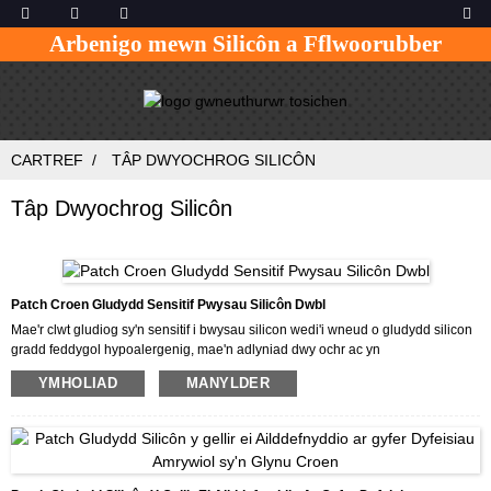
Arbenigo mewn Silicôn a Fflwoorubber
CARTREF
TÂP DWYOCHROG SILICÔN
Tâp Dwyochrog Silicôn
Patch Croen Gludydd Sensitif Pwysau Silicôn Dwbl
Mae'r clwt gludiog sy'n sensitif i bwysau silicon wedi'i wneud o gludydd silicon
gradd feddygol hypoalergenig, mae'n adlyniad dwy ochr ac yn
ailddefnyddiadwy, gellir ei rwygo'n ddi-boen o'r croen.Defnyddir y clwt ar gyfer
YMHOLIAD
MANYLDER
dyfeisiau amrywiol sy'n glynu croen.Gellir addasu'r clwt yn unol â galw'r cleient.