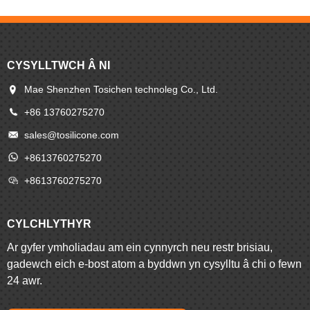
CYSYLLTWCH Â NI
Mae Shenzhen Tosichen technoleg Co., Ltd.
+86 13760275270
sales@tosilicone.com
+8613760275270
+8613760275270
CYLCHLYTHYR
Ar gyfer ymholiadau am ein cynnyrch neu restr brisiau,
gadewch eich e-bost atom a byddwn yn cysylltu â chi o fewn
24 awr.