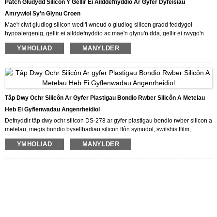
Patch Gludydd Silicôn Y Gellir Ei Ailddefnyddio Ar Gyfer Dyfeisiau
Amrywiol Sy'n Glynu Croen
Mae'r clwt gludiog silicon wedi'i wneud o gludiog silicon gradd feddygol
hypoalergenig, gellir ei ailddefnyddio ac mae'n glynu'n dda, gellir ei rwygo'n
ddi-boen o'r croen.Defnyddir y clwt ar gyfer dyfeisiau amrywiol sy'n glynu
YMHOLIAD
MANYLDER
croen.Gellir addasu'r clwt yn unol â galw'r cwsmer.
Tâp Dwy Ochr Silicôn Ar Gyfer Plastigau Bondio Rwber Silicôn A Metelau
Heb Ei Gyflenwadau Angenrheidiol
Defnyddir tâp dwy ochr silicon DS-278 ar gyfer plastigau bondio rwber silicon a
metelau, megis bondio bysellbadiau silicon ffôn symudol, switshis ffilm,
bysellbadiau silicon cyfrifiadurol, bysellbadiau silicon rheoli o bell,
YMHOLIAD
MANYLDER
bysellbadiau silicon, casys ffôn symudol silicon a chynhyrchion eraill.Mae
rwber silicon wedi'i fondio'n uniongyrchol heb fod angen paent preimio.
Os oes gennych ddiddordeb yn ein cynnyrch neu eisiau gwerthu ein cynnyrch,
byddwn yn rhoi prisiau da a gwasanaethau rhagorol i chi.