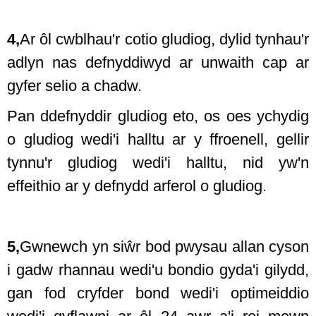
4,
Ar ôl cwblhau'r cotio gludiog, dylid tynhau'r
adlyn nas defnyddiwyd ar unwaith cap ar
gyfer selio a chadw.
Pan ddefnyddir gludiog eto, os oes ychydig
o gludiog wedi'i halltu ar y ffroenell, gellir
tynnu'r gludiog wedi'i halltu, nid yw'n
effeithio ar y defnydd arferol o gludiog.
5,
Gwnewch yn siŵr bod pwysau allan cyson
i gadw rhannau wedi'u bondio gyda'i gilydd,
gan fod cryfder bond wedi'i optimeiddio