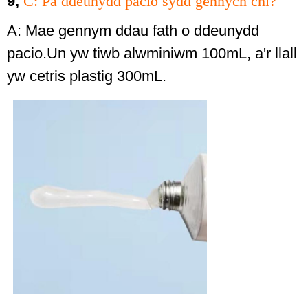
9,
C: Pa ddeunydd pacio sydd gennych chi?
A: Mae gennym ddau fath o ddeunydd
pacio.Un yw tiwb alwminiwm 100mL, a'r llall
yw cetris plastig 300mL.