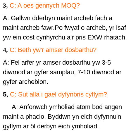
3,
C: A oes gennych MOQ?
A: Gallwn dderbyn maint archeb fach a
maint archeb fawr.Po fwyaf o archeb, yr isaf
yw ein cost cynhyrchu a'r pris EXW rhatach.
4,
C: Beth yw'r amser dosbarthu?
A: Fel arfer yr amser dosbarthu yw 3-5
diwrnod ar gyfer samplau, 7-10 diwrnod ar
gyfer archebion.
5,
C: Sut alla i gael dyfynbris cyflym?
A: Anfonwch ymholiad atom bod angen
maint a phacio. Byddwn yn eich dyfynnu'n
gyflym ar ôl derbyn eich ymholiad.