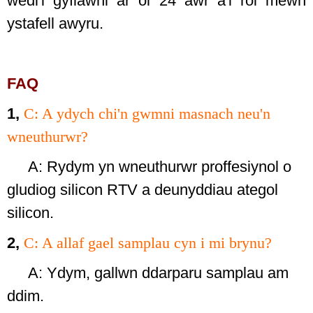
wedi'i gyflawni ar ôl 24 awr a'i roi mewn
ystafell awyru.
FAQ
1
,
C: A ydych chi'n gwmni masnach neu'n
wneuthurwr?
A: Rydym yn wneuthurwr proffesiynol o
gludiog silicon RTV a deunyddiau ategol
silicon.
2,
C: A allaf gael samplau cyn i mi brynu?
A: Ydym, gallwn ddarparu samplau am
ddim.