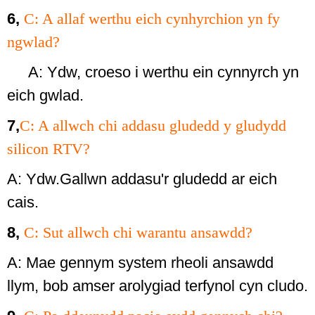
6,
C: A allaf werthu eich cynhyrchion yn fy
ngwlad?
A: Ydw, croeso i werthu ein cynnyrch yn
eich gwlad.
7,
C: A allwch chi addasu gludedd y gludydd
silicon RTV?
A: Ydw.Gallwn addasu'r gludedd ar eich
cais.
8,
C: Sut allwch chi warantu ansawdd?
A: Mae gennym system rheoli ansawdd
llym, bob amser arolygiad terfynol cyn cludo.