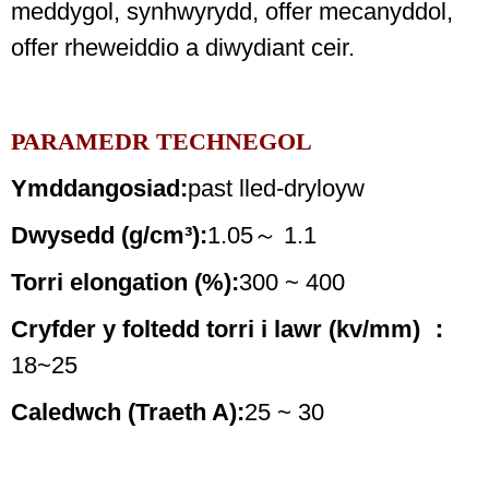
meddygol, synhwyrydd, offer mecanyddol,
offer rheweiddio a diwydiant ceir.
PARAMEDR TECHNEGOL
Ymddangosiad:
past lled-dryloyw
Dwysedd (g/cm³):
1.05～ 1.1
Torri elongation (%):
300 ~ 400
Cryfder y foltedd torri i lawr (kv/mm) ：
18~25
Caledwch (Traeth A):
25 ~ 30