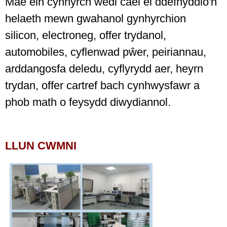
Mae ein cynnyrch wedi cael ei ddefnyddio'n
helaeth mewn gwahanol gynhyrchion
silicon, electroneg, offer trydanol,
automobiles, cyflenwad pŵer, peiriannau,
arddangosfa deledu, cyflyrydd aer, heyrn
trydan, offer cartref bach cynhwysfawr a
phob math o feysydd diwydiannol.
LLUN CWMNI