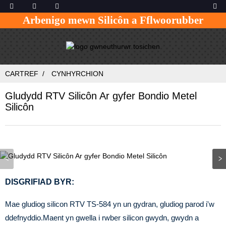
Arbenigo mewn Silicôn a Fflwoorubber
CARTREF
CYNHYRCHION
Gludydd RTV Silicôn Ar gyfer Bondio Metel
Silicôn
DISGRIFIAD BYR:
Mae gludiog silicon RTV TS-584 yn un gydran, gludiog parod i'w
ddefnyddio.Maent yn gwella i rwber silicon gwydn, gwydn a