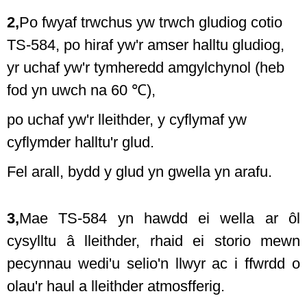
2,
Po fwyaf trwchus yw trwch gludiog cotio
TS-584, po hiraf yw'r amser halltu gludiog,
yr uchaf yw'r tymheredd amgylchynol (heb
fod yn uwch na 60 ℃),
po uchaf yw'r lleithder, y cyflymaf yw
cyflymder halltu'r glud.
Fel arall, bydd y glud yn gwella yn arafu.
3,
Mae TS-584 yn hawdd ei wella ar ôl
cysylltu â lleithder, rhaid ei storio mewn
pecynnau wedi'u selio'n llwyr ac i ffwrdd o
olau'r haul a lleithder atmosfferig.