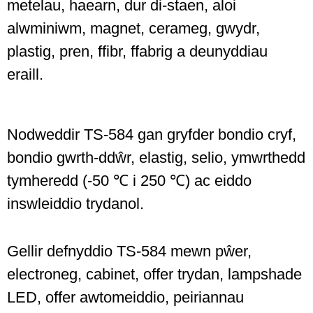
metelau, haearn, dur di-staen, aloi
alwminiwm, magnet, cerameg, gwydr,
plastig, pren, ffibr, ffabrig a deunyddiau
eraill.
Nodweddir TS-584 gan gryfder bondio cryf,
bondio gwrth-ddŵr, elastig, selio, ymwrthedd
tymheredd (-50 ℃ i 250 ℃) ac eiddo
inswleiddio trydanol.
Gellir defnyddio TS-584 mewn pŵer,
electroneg, cabinet, offer trydan, lampshade
LED, offer awtomeiddio, peiriannau