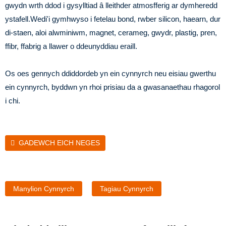
gwydn wrth ddod i gysylltiad â lleithder atmosfferig ar dymheredd
ystafell.Wedi'i gymhwyso i fetelau bond, rwber silicon, haearn, dur
di-staen, aloi alwminiwm, magnet, cerameg, gwydr, plastig, pren,
ffibr, ffabrig a llawer o ddeunyddiau eraill.
Os oes gennych ddiddordeb yn ein cynnyrch neu eisiau gwerthu
ein cynnyrch, byddwn yn rhoi prisiau da a gwasanaethau rhagorol
i chi.
GADEWCH EICH NEGES
Manylion Cynnyrch
Tagiau Cynnyrch