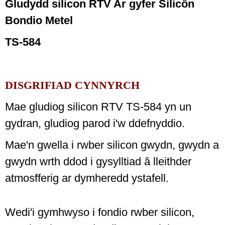
Gludydd silicon RTV Ar gyfer Silicôn
Bondio Metel
TS-584
DISGRIFIAD CYNNYRCH
Mae gludiog silicon RTV TS-584 yn un
gydran, gludiog parod i'w ddefnyddio.
Mae'n gwella i rwber silicon gwydn, gwydn a
gwydn wrth ddod i gysylltiad â lleithder
atmosfferig ar dymheredd ystafell.
Wedi'i gymhwyso i fondio rwber silicon,